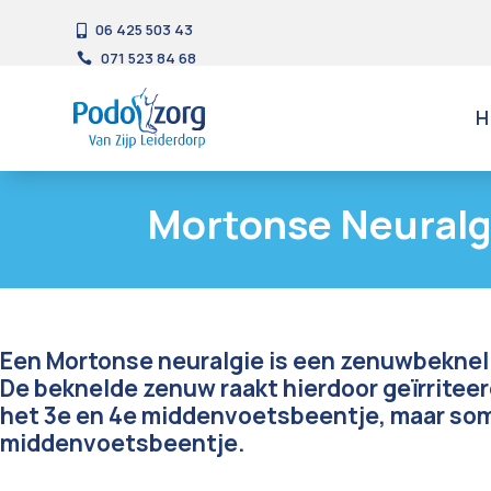
06 425 503 43

071 523 84 68

H
Mortonse Neuralg
Een Mortonse neuralgie is een zenuwbekne
De beknelde zenuw raakt hierdoor geïrritee
het 3e en 4e middenvoetsbeentje, maar som
middenvoetsbeentje.