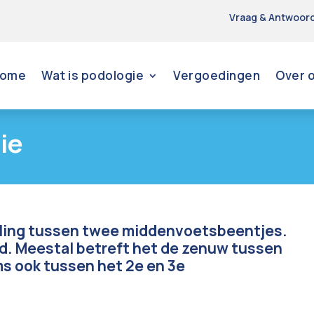
Vraag & Antwoor
ome
Wat is podologie
Vergoedingen
Over 
ie
lling tussen twee middenvoetsbeentjes.
rd. Meestal betreft het de zenuw tussen
s ook tussen het 2e en 3e