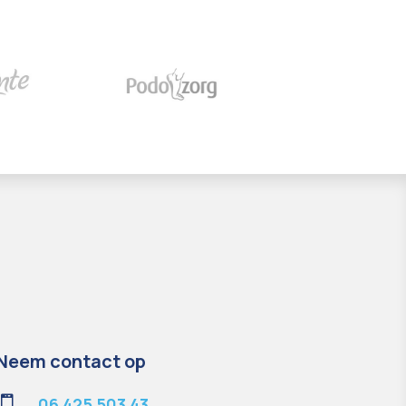
Neem contact op

06 425 503 43