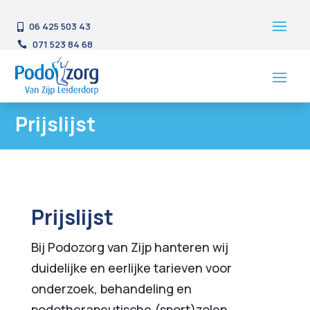
06 425 503 43

071 523 84 68

Prijslijst
Prijslijst
Bij Podozorg van Zijp hanteren wij
duidelijke en eerlijke tarieven voor
onderzoek, behandeling en
podotherapeutische (sport)zolen.