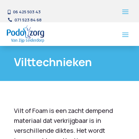
06 425 503 43

071 523 84 68

Vilttechnieken
Vilt of Foam is een zacht dempend
materiaal dat verkrijgbaar is in
verschillende diktes. Het wordt